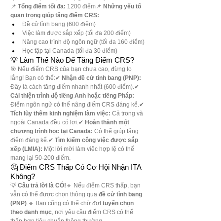
📌 
Tổng điểm tối đa:
 1200 điểm📌 
Những yếu tố 
quan trọng giúp tăng điểm CRS:
Đề cử tỉnh bang (600 điểm)
Việc làm được sắp xếp (tối đa 200 điểm)
Nâng cao trình độ ngôn ngữ (tối đa 160 điểm)
Học tập tại Canada (tối đa 30 điểm)
💡 Làm Thế Nào Để Tăng Điểm CRS?
🎯 Nếu điểm CRS của bạn chưa cao, đừng lo 
lắng! Bạn có thể:✔ 
Nhận đề cử tỉnh bang (PNP):
Đây là cách tăng điểm nhanh nhất (600 điểm).✔ 
Cải thiện trình độ tiếng Anh hoặc tiếng Pháp:
Điểm ngôn ngữ có thể nâng điểm CRS đáng kể.✔ 
Tích lũy thêm kinh nghiệm làm việc:
 Cả trong và 
ngoài Canada đều có lợi.✔ 
Hoàn thành một 
chương trình học tại Canada:
 Có thể giúp tăng 
điểm đáng kể.✔ 
Tìm kiếm công việc được sắp 
xếp (LMIA):
 Một lời mời làm việc hợp lệ có thể 
mang lại 50-200 điểm.
🤔 Điểm CRS Thấp Có Cơ Hội Nhận ITA 
Không?
💡 
Câu trả lời là CÓ!
🔹 Nếu điểm CRS thấp, bạn 
vẫn có thể được chọn thông qua 
đề cử tỉnh bang 
(PNP)
.🔹 Bạn cũng có thể chờ đợt 
tuyển chọn 
theo danh mục
, nơi yêu cầu điểm CRS có thể 
thấp hơn tiêu chuẩn thông thường.