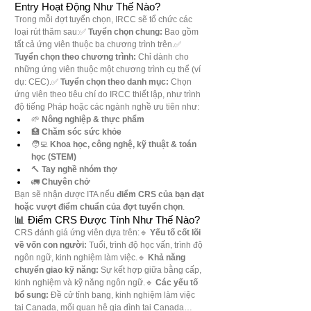
Entry Hoạt Động Như Thế Nào?
Trong mỗi đợt tuyển chọn, IRCC sẽ tổ chức các 
loại rút thăm sau:✅ 
Tuyển chọn chung:
 Bao gồm 
tất cả ứng viên thuộc ba chương trình trên.✅ 
Tuyển chọn theo chương trình:
 Chỉ dành cho 
những ứng viên thuộc một chương trình cụ thể (ví 
dụ: CEC).✅ 
Tuyển chọn theo danh mục:
 Chọn 
ứng viên theo tiêu chí do IRCC thiết lập, như trình 
độ tiếng Pháp hoặc các ngành nghề ưu tiên như:
🌱 
Nông nghiệp & thực phẩm
🏥 
Chăm sóc sức khỏe
🧑‍💻 
Khoa học, công nghệ, kỹ thuật & toán 
học (STEM)
🔨 
Tay nghề nhóm thợ
🚛 
Chuyên chở
Bạn sẽ nhận được ITA nếu 
điểm CRS của bạn đạt 
hoặc vượt điểm chuẩn của đợt tuyển chọn
.
📊 Điểm CRS Được Tính Như Thế Nào?
CRS đánh giá ứng viên dựa trên:🔹 
Yếu tố cốt lõi 
về vốn con người:
 Tuổi, trình độ học vấn, trình độ 
ngôn ngữ, kinh nghiệm làm việc.🔹 
Khả năng 
chuyển giao kỹ năng:
 Sự kết hợp giữa bằng cấp, 
kinh nghiệm và kỹ năng ngôn ngữ.🔹 
Các yếu tố 
bổ sung:
 Đề cử tỉnh bang, kinh nghiệm làm việc 
tại Canada, mối quan hệ gia đình tại Canada…