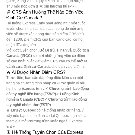
(CRS) đóng vai trò quyết định ai sẽ nhận được 
Thư mời nộp đơn (ITA) xin thường trú (PR).
🔎 CRS Ảnh Hưởng Thế Nào Đến Việc 
Định Cư Canada?
Hệ thống Express Entry hoạt động như một cuộc 
tuyển chọn nhân tài toàn cầu, trong đó mỗi ứng 
viên sẽ được xếp hạng dựa trên điểm CRS từ 0 
đến 1200. Điểm CRS của bạn càng cao, cơ hội 
nhận ITA càng lớn.
Mỗi đợt tuyển chọn, 
Bộ Di trú, Tị nạn và Quốc tịch 
Canada (IRCC)
 sẽ mời những ứng viên có điểm 
số cao nhất. Việc đạt điểm CRS cao có thể 
mở ra 
cánh cửa định cư Canada
 cho bạn và gia đình.
🔥 Ai Được Nhận Điểm CRS?
Trước tiên, bạn cần đáp ứng điều kiện của một 
trong ba chương trình nhập cư được quản lý bởi 
hệ thống Express Entry:✔ 
Chương trình Lao động 
có tay nghề liên bang (FSWP)
✔ 
Luồng Kinh 
nghiệm Canada (CEC)
✔ 
Chương trình lao động 
tay nghề nhóm thợ (FSTP)
🚨 
Lưu ý:
 Quebec có hệ thống nhập cư riêng, vì 
vậy nếu bạn muốn định cư tại Quebec, bạn sẽ cần 
tham gia một chương trình khác ngoài Express 
Entry.
🎯 Hệ Thống Tuyển Chọn Của Express 