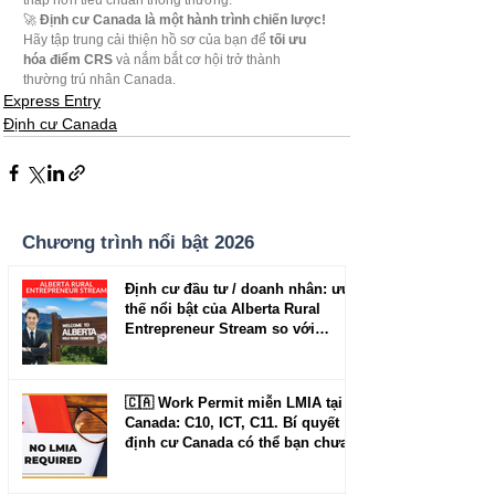
🚀 
Định cư Canada là một hành trình chiến lược!
Hãy tập trung cải thiện hồ sơ của bạn để 
tối ưu 
hóa điểm CRS
 và nắm bắt cơ hội trở thành 
thường trú nhân Canada.
Express Entry
Định cư Canada
Chương trình nổi bật 2026
Định cư đầu tư / doanh nhân: ưu
thế nổi bật của Alberta Rural
Entrepreneur Stream so với
Manitoba và New Brunswick
🇨🇦 Work Permit miễn LMIA tại
Canada: C10, ICT, C11. Bí quyết
định cư Canada có thể bạn chưa
biết.