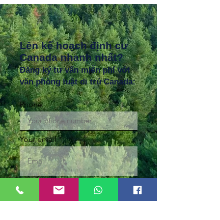
Lên kế hoạch định cư
Canada nhanh nhất?
Đăng ký tư vấn miễn phí với
văn phòng luật di trú Canada:
Phone
Your email
Sign Up