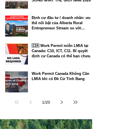
SỐNG NHẤT THẾ GIỚI NĂM 2026
Định cư đầu tư / doanh nhân: ưu
thế nổi bật của Alberta Rural
Entrepreneur Stream so với
Manitoba và New Brunswick
🇨🇦 Work Permit miễn LMIA tại
Canada: C10, ICT, C11. Bí quyết
định cư Canada có thể bạn chưa
biết.
Work Permit Canada Không Cần
LMIA khi có Đề Cử Tỉnh Bang
1
/
20