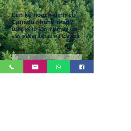
Lên kế hoạch định cư
Canada nhanh nhất?
Đăng ký tư vấn miễn phí với
văn phòng luật di trú Canada:
Phone
Your email
Sign Up