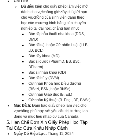
Chi Tiết:
Đủ điều kiện cho giấy phép làm việc mở 
dành cho vợ/chồng giờ đây chỉ giới hạn 
cho vợ/chồng của sinh viên đang theo 
học các chương trình bằng cấp chuyên 
nghiệp tại đại học, chẳng hạn như:
Bác sĩ phẫu thuật nha khoa (DDS, 
DMD)
Bác sĩ luật hoặc Cử nhân Luật (LLB, 
JD, BCL)
Bác sĩ y khoa (MD)
Bác sĩ dược (PharmD, BS, BSc, 
BPharm)
Bác sĩ nhãn khoa (OD)
Bác sĩ thú y (DVM)
Cử nhân Khoa học Điều dưỡng 
(BScN, BSN, hoặc BNSc)
Cử nhân Giáo dục (B. Ed.)
Cử nhân Kỹ thuật (B. Eng., BE, BASc)
Mục Đích:
 Đảm bảo giấy phép làm việc cho 
vợ/chồng phù hợp với yêu cầu thị trường lao 
động và mục tiêu nhập cư của Canada.
5. Hạn Chế Đơn Xin Giấy Phép Học Tập 
Tại Các Cửa Khẩu Nhập Cảnh
Ngày Có Hiệu Lực:
 Tháng 11, 2024