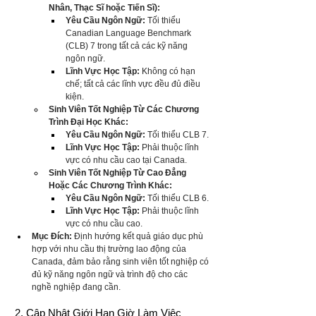
Nhân, Thạc Sĩ hoặc Tiến Sĩ):
Yêu Cầu Ngôn Ngữ:
 Tối thiểu 
Canadian Language Benchmark 
(CLB) 7 trong tất cả các kỹ năng 
ngôn ngữ.
Lĩnh Vực Học Tập:
 Không có hạn 
chế; tất cả các lĩnh vực đều đủ điều 
kiện.
Sinh Viên Tốt Nghiệp Từ Các Chương 
Trình Đại Học Khác:
Yêu Cầu Ngôn Ngữ:
 Tối thiểu CLB 7.
Lĩnh Vực Học Tập:
 Phải thuộc lĩnh 
vực có nhu cầu cao tại Canada.
Sinh Viên Tốt Nghiệp Từ Cao Đẳng 
Hoặc Các Chương Trình Khác:
Yêu Cầu Ngôn Ngữ:
 Tối thiểu CLB 6.
Lĩnh Vực Học Tập:
 Phải thuộc lĩnh 
vực có nhu cầu cao.
Mục Đích:
 Định hướng kết quả giáo dục phù 
hợp với nhu cầu thị trường lao động của 
Canada, đảm bảo rằng sinh viên tốt nghiệp có 
đủ kỹ năng ngôn ngữ và trình độ cho các 
nghề nghiệp đang cần.
2. Cập Nhật Giới Hạn Giờ Làm Việc 