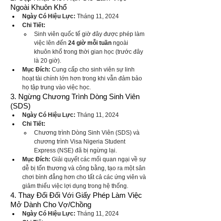
Ngoài Khuôn Khổ
Ngày Có Hiệu Lực:
 Tháng 11, 2024
Chi Tiết:
Sinh viên quốc tế giờ đây được phép làm 
việc lên đến 
24 giờ mỗi tuần
 ngoài 
khuôn khổ trong thời gian học (trước đây 
là 20 giờ).
Mục Đích:
 Cung cấp cho sinh viên sự linh 
hoạt tài chính lớn hơn trong khi vẫn đảm bảo 
họ tập trung vào việc học.
3. Ngừng Chương Trình Dòng Sinh Viên 
(SDS)
Ngày Có Hiệu Lực:
 Tháng 11, 2024
Chi Tiết:
Chương trình Dòng Sinh Viên (SDS) và 
chương trình Visa Nigeria Student 
Express (NSE) đã bị ngừng lại.
Mục Đích:
 Giải quyết các mối quan ngại về sự 
dễ bị tổn thương và công bằng, tạo ra một sân 
chơi bình đẳng hơn cho tất cả các ứng viên và 
giảm thiểu việc lợi dụng trong hệ thống.
4. Thay Đổi Đối Với Giấy Phép Làm Việc 
Mở Dành Cho Vợ/Chồng
Ngày Có Hiệu Lực:
 Tháng 11, 2024