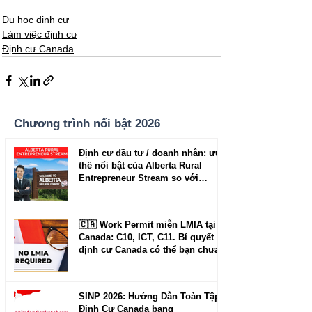
Du học định cư
Làm việc định cư
Định cư Canada
Chương trình nổi bật 2026
Định cư đầu tư / doanh nhân: ưu
thế nổi bật của Alberta Rural
Entrepreneur Stream so với
Manitoba và New Brunswick
🇨🇦 Work Permit miễn LMIA tại
Canada: C10, ICT, C11. Bí quyết
định cư Canada có thể bạn chưa
biết.
SINP 2026: Hướng Dẫn Toàn Tập
Định Cư Canada bang