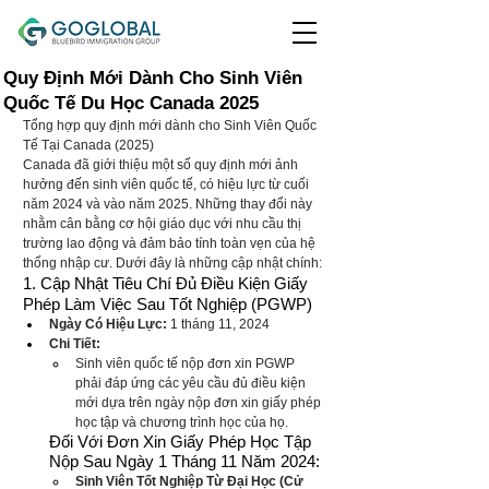
Quy Định Mới Dành Cho Sinh Viên
Quốc Tế Du Học Canada 2025
Tổng hợp quy định mới dành cho Sinh Viên Quốc 
Tế Tại Canada (2025)
Canada đã giới thiệu một số quy định mới ảnh 
hưởng đến sinh viên quốc tế, có hiệu lực từ cuối 
năm 2024 và vào năm 2025. Những thay đổi này 
nhằm cân bằng cơ hội giáo dục với nhu cầu thị 
trường lao động và đảm bảo tính toàn vẹn của hệ 
thống nhập cư. Dưới đây là những cập nhật chính:
1. Cập Nhật Tiêu Chí Đủ Điều Kiện Giấy 
Phép Làm Việc Sau Tốt Nghiệp (PGWP)
Ngày Có Hiệu Lực:
 1 tháng 11, 2024
Chi Tiết:
Sinh viên quốc tế nộp đơn xin PGWP 
phải đáp ứng các yêu cầu đủ điều kiện 
mới dựa trên ngày nộp đơn xin giấy phép 
học tập và chương trình học của họ.
Đối Với Đơn Xin Giấy Phép Học Tập 
Nộp Sau Ngày 1 Tháng 11 Năm 2024:
Sinh Viên Tốt Nghiệp Từ Đại Học (Cử 