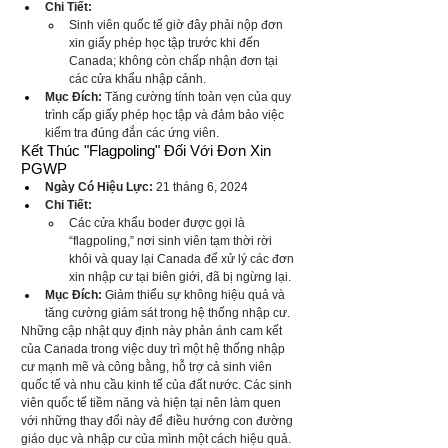
Chi Tiết:
Sinh viên quốc tế giờ đây phải nộp đơn 
xin giấy phép học tập trước khi đến 
Canada; không còn chấp nhận đơn tại 
các cửa khẩu nhập cảnh.
Mục Đích:
 Tăng cường tính toàn vẹn của quy 
trình cấp giấy phép học tập và đảm bảo việc 
kiểm tra đúng đắn các ứng viên.
Kết Thúc "Flagpoling" Đối Với Đơn Xin 
PGWP
Ngày Có Hiệu Lực:
 21 tháng 6, 2024
Chi Tiết:
Các cửa khẩu boder được gọi là 
“flagpoling,” nơi sinh viên tạm thời rời 
khỏi và quay lại Canada để xử lý các đơn 
xin nhập cư tại biên giới, đã bị ngừng lại.
Mục Đích:
 Giảm thiểu sự không hiệu quả và 
tăng cường giám sát trong hệ thống nhập cư.
Những cập nhật quy định này phản ánh cam kết 
của Canada trong việc duy trì một hệ thống nhập 
cư mạnh mẽ và công bằng, hỗ trợ cả sinh viên 
quốc tế và nhu cầu kinh tế của đất nước. Các sinh 
viên quốc tế tiềm năng và hiện tại nên làm quen 
với những thay đổi này để điều hướng con đường 
giáo dục và nhập cư của mình một cách hiệu quả.