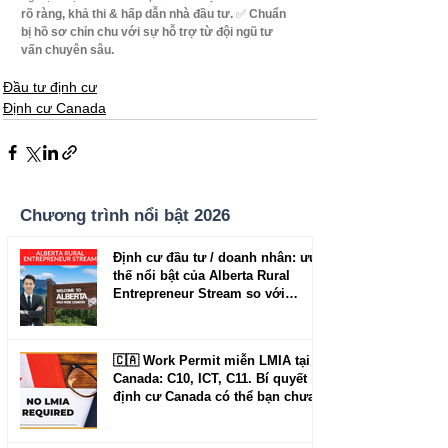
rõ ràng, khả thi & hấp dẫn nhà đầu tư.
 ✅ 
Chuẩn 
bị hồ sơ chỉn chu với sự hỗ trợ từ đội ngũ tư 
vấn chuyên sâu.
Đầu tư định cư
Định cư Canada
Chương trình nổi bật 2026
Định cư đầu tư / doanh nhân: ưu
thế nổi bật của Alberta Rural
Entrepreneur Stream so với
Manitoba và New Brunswick
🇨🇦 Work Permit miễn LMIA tại
Canada: C10, ICT, C11. Bí quyết
định cư Canada có thể bạn chưa
biết.