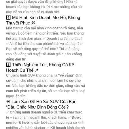
có giải quyết được vấn đề gì không?
 Nếu kế 
hoạch của bạn không trả lời được những câu hỏi 
này, hồ sơ của bạn sẽ bị đánh rớt!
4️⃣ Mô Hình Kinh Doanh Mơ Hồ, Không 
Thuyết Phục 💭
Một startup cần 
mô hình kinh doanh rõ ràng, bền 
vững và có tiềm năng phát triển
. Nếu bạn không 
thể giải thích đơn giản: ✅ Doanh thu đến từ đâu? 
✅ Ai sẽ trả tiền cho sản phẩm/dịch vụ của bạn? ✅ 
Bạn sẽ mở rộng quy mô thế nào? Thì khả năng 
cao hội đồng xét duyệt sẽ đánh giá dự án 
không 
đáng đầu tư
.
5️⃣ Thiếu Nghiêm Túc, Không Có Kế 
Hoạch Cụ Thể 📌
Chương trình SUV không phải là 
"vé vàng" định 
cư
 dành cho những ai chỉ muốn 
làm hồ sơ cho 
có
. Nếu bạn 
không đầu tư thời gian, công sức và 
cam kết phát triển dự án
, hồ sơ của bạn sẽ bị loại 
ngay lập tức!
🎯 Làm Sao Để Hồ Sơ SUV Của Bạn 
“Đậu Chắc Như Đinh Đóng Cột”?
✅ 
Chứng minh doanh nghiệp đã triển khai thực 
tế
 – sản phẩm, doanh thu, khách hàng. ✅ 
Được 
mentor & hướng dẫn bởi các chuyên gia
 có kinh 
nghiệm vận hành startup. ✅ 
Kế hoạch kinh doanh 