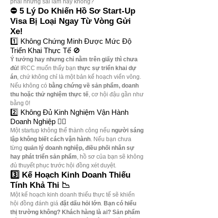
phải những sai lầm này không?
⛔ 5 Lý Do Khiến Hồ Sơ Start-Up 
Visa Bị Loại Ngay Từ Vòng Gửi 
Xe!
1️⃣ Không Chứng Minh Được Mức Độ 
Triển Khai Thực Tế 🚫
Ý tưởng hay nhưng chỉ nằm trên giấy thì chưa 
đủ!
 IRCC muốn thấy bạn 
thực sự triển khai dự 
án
, chứ không chỉ là một bản kế hoạch viển vông. 
Nếu không có 
bằng chứng về sản phẩm, doanh 
thu hoặc thử nghiệm thực tế
, cơ hội đậu gần như 
bằng 0!
2️⃣ Không Đủ Kinh Nghiệm Vận Hành 
Doanh Nghiệp 🤷‍♂️
Một startup không thể thành công nếu 
người sáng 
lập không biết cách vận hành
. Nếu bạn chưa 
từng 
quản lý doanh nghiệp, điều phối nhân sự 
hay phát triển sản phẩm
, hồ sơ của bạn sẽ không 
đủ thuyết phục trước hội đồng xét duyệt.
3️⃣ Kế Hoạch Kinh Doanh Thiếu 
Tính Khả Thi 📉
Một kế hoạch kinh doanh thiếu thực tế sẽ khiến 
hội đồng đánh giá 
đặt dấu hỏi lớn
. 
Bạn có hiểu 
thị trường không? Khách hàng là ai? Sản phẩm 