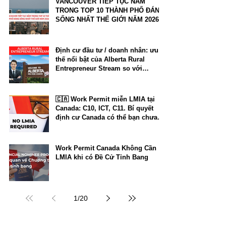
VANCOUVER TIẾP TỤC NẰM
TRONG TOP 10 THÀNH PHỐ ĐÁNG
SỐNG NHẤT THẾ GIỚI NĂM 2026
Định cư đầu tư / doanh nhân: ưu
thế nổi bật của Alberta Rural
Entrepreneur Stream so với
Manitoba và New Brunswick
🇨🇦 Work Permit miễn LMIA tại
Canada: C10, ICT, C11. Bí quyết
định cư Canada có thể bạn chưa
biết.
Work Permit Canada Không Cần
LMIA khi có Đề Cử Tỉnh Bang
1
/
20