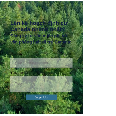
Lên kế hoạch định cư
Canada nhanh nhất?
Đăng ký tư vấn miễn phí với
văn phòng luật di trú Canada:
Phone
Your email
Sign Up