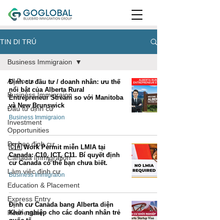
TIN DI TRÚ
Business Immigraion
All Posts
Định cư đầu tư / doanh nhân: ưu thế
nổi bật của Alberta Rural
Business Immigraion
Entrepreneur Stream so với Manitoba
và New Brunswick
Đầu tư định cư
Business Immigraion
Investment
Opportunities
Du học định cư
🇨🇦 Work Permit miễn LMIA tại
Canada: C10, ICT, C11. Bí quyết định
Canada Immigration
cư Canada có thể bạn chưa biết.
Làm việc định cư
Business Immigraion
Education & Placement
Express Entry
Định cư Canada bang Alberta diện
Real estate
Khởi nghiệp cho các doanh nhân trẻ