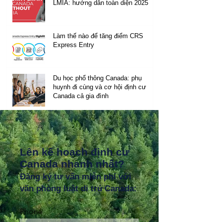
LMIA: hướng dẫn toàn diện 2025
Làm thế nào để tăng điểm CRS
Express Entry
Du học phổ thông Canada: phụ
huynh đi cùng và cơ hội định cư
Canada cả gia đình
Lên kế hoạch định cư
Canada nhanh nhất?
Đăng ký tư vấn miễn phí với
văn phòng luật di trú Canada:
Phone