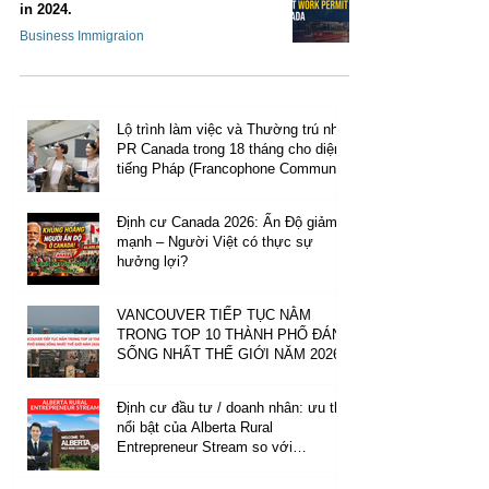
in 2024.
Business Immigraion
Lộ trình làm việc và Thường trú nhân
PR Canada trong 18 tháng cho diện
tiếng Pháp (Francophone Community
Immigration Pilot)
Định cư Canada 2026: Ấn Độ giảm
mạnh – Người Việt có thực sự
hưởng lợi?
VANCOUVER TIẾP TỤC NẰM
TRONG TOP 10 THÀNH PHỐ ĐÁNG
SỐNG NHẤT THẾ GIỚI NĂM 2026
Định cư đầu tư / doanh nhân: ưu thế
nổi bật của Alberta Rural
Entrepreneur Stream so với
Manitoba và New Brunswick