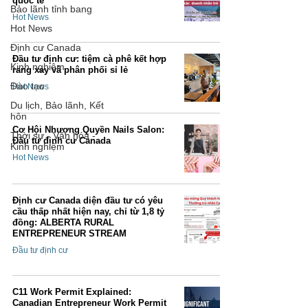
quốc tế
Bảo lãnh tỉnh bang
Hot News
Hot News
Định cư Canada
Đầu tư định cư: tiệm cà phê kết hợp
Kinh nghiệm
rang xay và phân phối sỉ lẻ
Đào tạo
Hot News
Du lịch, Bảo lãnh, Kết
hôn
Cơ Hội Nhượng Quyền Nails Salon:
Thời sự - Văn hóa -
Đầu tư định cư Canada
Kinh nghiệm
Hot News
Định cư Canada diện đầu tư có yêu
cầu thấp nhất hiện nay, chỉ từ 1,8 tỷ
đồng: ALBERTA RURAL
ENTREPRENEUR STREAM
Đầu tư định cư
C11 Work Permit Explained:
Canadian Entrepreneur Work Permit