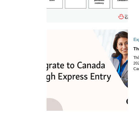
Ex
Th
Th
202
Can