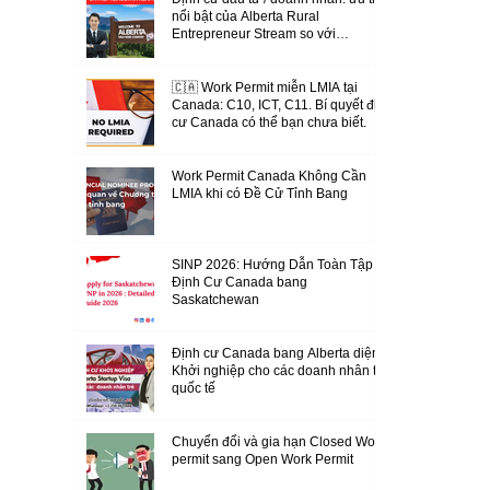
nổi bật của Alberta Rural
Entrepreneur Stream so với
Manitoba và New Brunswick
🇨🇦 Work Permit miễn LMIA tại
Canada: C10, ICT, C11. Bí quyết định
cư Canada có thể bạn chưa biết.
Work Permit Canada Không Cần
LMIA khi có Đề Cử Tỉnh Bang
SINP 2026: Hướng Dẫn Toàn Tập
Định Cư Canada bang
Saskatchewan
Định cư Canada bang Alberta diện
Khởi nghiệp cho các doanh nhân trẻ
quốc tế
Chuyển đổi và gia hạn Closed Work
permit sang Open Work Permit