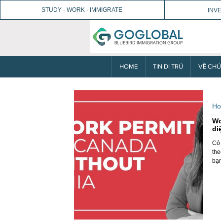
STUDY - WORK - IMMIGRATE
INV
HOME
TIN DI TRÚ
VỀ CHÚ
Ho
Wo
di
Có 
the
bạn