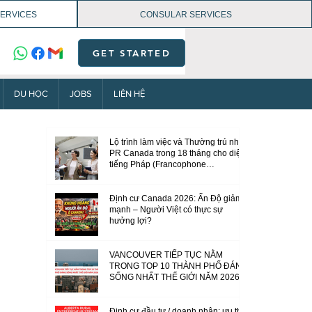
SERVICES
CONSULAR SERVICES
GET STARTED
DU HỌC
JOBS
LIÊN HỆ
Lộ trình làm việc và Thường trú nhân
PR Canada trong 18 tháng cho diện
tiếng Pháp (Francophone
Community Immigration Pilot)
Định cư Canada 2026: Ấn Độ giảm
mạnh – Người Việt có thực sự
hưởng lợi?
VANCOUVER TIẾP TỤC NẰM
TRONG TOP 10 THÀNH PHỐ ĐÁNG
SỐNG NHẤT THẾ GIỚI NĂM 2026
Định cư đầu tư / doanh nhân: ưu thế