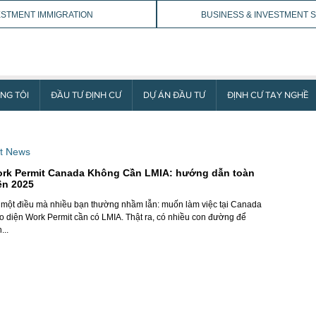
ESTMENT IMMIGRATION
BUSINESS & INVESTMENT 
NG TÔI
ĐẦU TƯ ĐỊNH CƯ
DỰ ÁN ĐẦU TƯ
ĐỊNH CƯ TAY NGHỀ
t News
rk Permit Canada Không Cần LMIA: hướng dẫn toàn
ện 2025
một điều mà nhiều bạn thường nhầm lẫn: muốn làm việc tại Canada
o diện Work Permit cần có LMIA. Thật ra, có nhiều con đường để
...