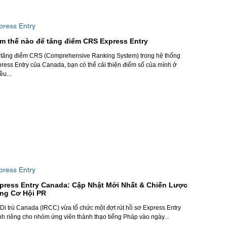
press Entry
m thế nào để tăng điểm CRS Express Entry
 tăng điểm CRS (Comprehensive Ranking System) trong hệ thống
ress Entry của Canada, bạn có thể cải thiện điểm số của mình ở
ều...
press Entry
press Entry Canada: Cập Nhật Mới Nhất & Chiến Lược
ng Cơ Hội PR
Di trú Canada (IRCC) vừa tổ chức một đợt rút hồ sơ Express Entry
h riêng cho nhóm ứng viên thành thạo tiếng Pháp vào ngày...