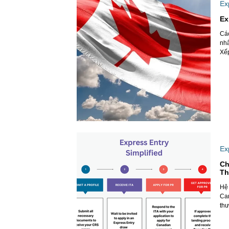
Ex
Ex
Các ứ
nh
Xếp
Ex
Ch
Th
Hệ
Ca
thư