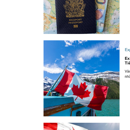
Ex
Ex
Ti
Vào
nhữ