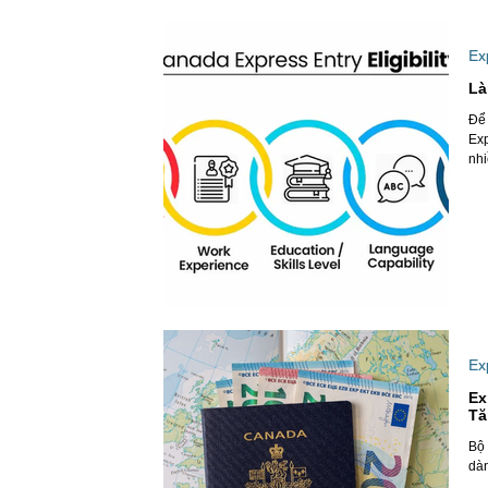
Ex
Là
Để
Exp
nhi
Ex
Ex
Tă
Bộ 
dàn