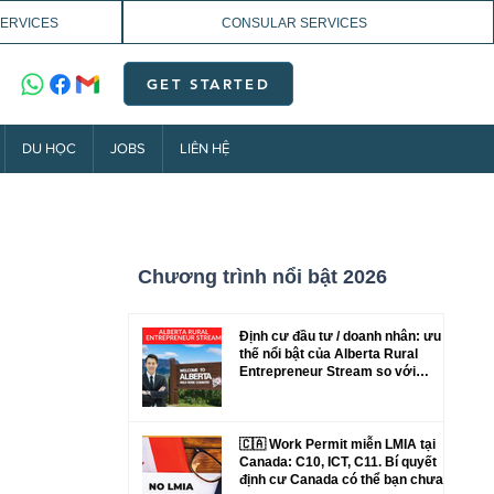
SERVICES
CONSULAR SERVICES
GET STARTED
DU HỌC
JOBS
LIÊN HỆ
Chương trình nổi bật 2026
Định cư đầu tư / doanh nhân: ưu
thế nổi bật của Alberta Rural
Entrepreneur Stream so với
Manitoba và New Brunswick
🇨🇦 Work Permit miễn LMIA tại
Canada: C10, ICT, C11. Bí quyết
định cư Canada có thể bạn chưa