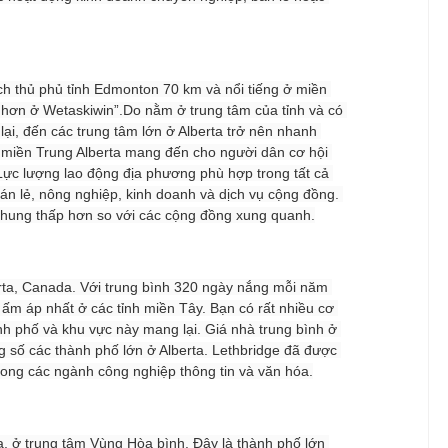
 thủ phủ tỉnh Edmonton 70 km và nổi tiếng ở miền 
 hơn ở Wetaskiwin”.Do nằm ở trung tâm của tỉnh và có 
lại, đến các trung tâm lớn ở Alberta trở nên nhanh 
ở miền Trung Alberta mang đến cho người dân cơ hội 
Lực lượng lao động địa phương phù hợp trong tất cả 
án lẻ, nông nghiệp, kinh doanh và dịch vụ cộng đồng. 
 chung thấp hơn so với các cộng đồng xung quanh.
ta, Canada. Với trung bình 320 ngày nắng mỗi năm 
ấm áp nhất ở các tỉnh miền Tây. Bạn có rất nhiều cơ 
nh phố và khu vực này mang lại. Giá nhà trung bình ở 
g số các thành phố lớn ở Alberta. Lethbridge đã được 
rong các ngành công nghiệp thông tin và văn hóa.
, ở trung tâm Vùng Hòa bình. Đây là thành phố lớn 