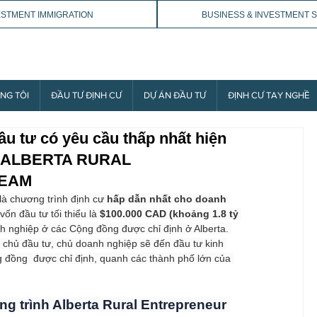
ESTMENT IMMIGRATION
BUSINESS & INVESTMENT 
NG TÔI
ĐẦU TƯ ĐỊNH CƯ
DỰ ÁN ĐẦU TƯ
ĐỊNH CƯ TAY NGHỀ
u tư có yêu cầu thấp nhất hiện
ng: ALBERTA RURAL
REAM
 là chương trình định cư 
hấp dẫn nhất cho doanh 
ốn đầu tư tối thiểu là 
$100.000 CAD (khoảng 1.8 tỷ 
h nghiệp ở các Cộng đồng được chỉ định ở Alberta. 
 chủ đầu tư, chủ doanh nghiệp sẽ đến đầu tư kinh 
 đồng  được chỉ định, quanh các thành phố lớn của 
ng trình Alberta Rural Entrepreneur 