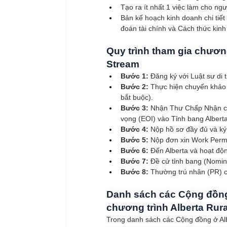
Tạo ra ít nhất 1 việc làm cho ng
Bản kế hoạch kinh doanh chi tiết
đoán tài chính và Cách thức kinh
Quy trình tham gia chương
Stream 
Bước 1:
 Đăng ký với Luật sư di
Bước 2:
 Thực hiện chuyến khảo 
bắt buộc).
Bước 3:
 Nhận Thư Chấp Nhận củ
vọng (EOI) vào Tỉnh bang Alberta
Bước 4:
 Nộp hồ sơ đầy đủ và ký
Bước 5:
 Nộp đơn xin Work Permi
Bước 6:
 Đến Alberta và hoạt độ
Bước 7:
 Đề cử tỉnh bang (Nomin
Bước 8:
 Thường trú nhân (PR) c
Danh sách các Cộng đồng 
chương trình Alberta Rur
Trong danh sách các Cộng đồng ở Alb