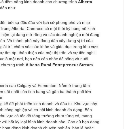
và tiềm năng kinh doanh cho chương trình 
Alberta 
 đến như:
ến bởi sự độc đáo với lịch sử phong phú và nhịp 
Trung Alberta. Camrose có một thời kỳ bùng nổ kinh 
p hiện tại đang mở rộng và các doanh nghiệp mới đang 
riển. Và thành phố này đang dần xây dựng vị trí của 
iải trí, chăm sóc sức khỏe và giáo dục trong khu vực.
ự ấm áp, thân thiện của một thị trấn và sự tiện nghi, 
 sự là một nơi, bạn nên cân nhắc để sống và nuôi 
 chương trình 
Alberta Rural Entrepreneur Stream
.
lberta sau Calgary và Edmonton. Nằm ở trung tâm 
ầm uất nhất của tỉnh bang và gần ba thành phố lớn 
a.
 kể để phát triển kinh doanh và đầu tư. Khu vực này 
ành công nghiệp và cơ hội kinh doanh đa dạng. Bên 
khu vực có tốc độ tăng trưởng chưa từng có, mang 
r
 với bất kỳ loại hình kinh doanh nào. Cho dù bạn đang 
c hoạt động kinh doanh chuyên nghiệp, bán lẻ hoặc 