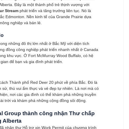
lberta. Đây là một thành phố trẻ thịnh vượng với 
ur Stream
 phát triển và tăng trưởng liên tục. Nó là 
bắc Edmonton. Nền kinh tế của Grande Prairie dựa 
, nông nghiệp và bán lẻ.
lo
ong những đô thị lớn nhất ở Bắc Mỹ với diện tích 
ng đồng công nghiệp phát triển nhanh nhất ở Canada 
rong khu vực. Ở Fort McMurray Wood Buffalo, có hệ 
gian để bạn và gia đình phát triển.
cách Thành phố Red Deer 20 phút về phía Bắc. Đó là 
 sử, thú vui ẩm thực và vẻ đẹp tự nhiên. Là nơi mà có 
hiện, nơi các gia đình có thể khám phá những truyền 
oài trời và khám phá những cộng đồng sôi động.
l Group thành công nhận Thư chấp 
 Alberta
 nhận thư Hỗ trợ xin Work Permit của chương trình 