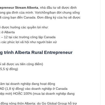
repreneur Stream Alberta
, nhà đầu tư sẽ được định 
rong gia đình của mình. Vợ/chồng/bạn đời chung sống 
 đi cùng bạn đến Canada. Đơn đăng ký của họ sẽ được 
sẽ được hưởng các quyền lợi như:
 ở Alberta
1 – 12 tại các trường công lập Canada
n các phúc lợi xã hội như người bản xứ
 trình Alberta Rural Entrepreneur 
ổi sẽ được ưu tiên cộng điểm)
(5,5 tỷ đồng)
 năm tại doanh nghiệp đang hoạt động
CAD (1,8 tỷ đồng) vào doanh nghiệp ở Canada
hiệp mới) HOẶC 100% (mua lại doanh nghiệp đang 
 đồng nông thôn Alberta: do Go Global Group hỗ trợ