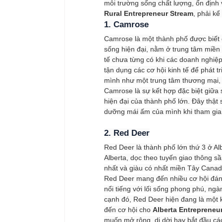
môi trường sống chất lượng, ổn định 
Rural Entrepreneur Stream
, phải kể
1. Camrose
Camrose là một thành phố được biết đ
sống hiện đại, nằm ở trung tâm miền 
tế chưa từng có khi các doanh nghiệ
tận dụng các cơ hội kinh tế để phát t
mình như một trung tâm thương mại, g
Camrose là sự kết hợp đặc biệt giữa s
hiện đại của thành phố lớn. Đây thật
dưỡng mái ấm của mình khi tham gia
2. Red Deer
Red Deer là thành phố lớn thứ 3 ở A
Alberta, dọc theo tuyến giao thông s
nhất và giàu có nhất miền Tây Canad
Red Deer mang đến nhiều cơ hội đáng
nổi tiếng với lối sống phong phú, ng
cạnh đó, Red Deer hiện đang là một 
đến cơ hội cho 
Alberta Entrepreneu
muốn mở rộng, di dời hay bắt đầu cá