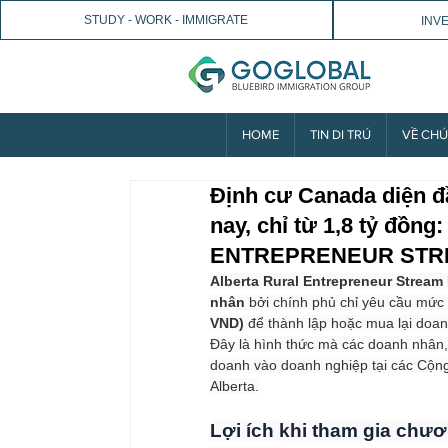
STUDY - WORK - IMMIGRATE
INV
HOME
TIN DI TRÚ
VỀ CHÚ
Định cư Canada diện đầ
nay, chỉ từ 1,8 tỷ đồ
ENTREPRENEUR ST
Alberta Rural Entrepreneur Stream
nhân
 bởi chính phủ chỉ yêu cầu mức v
VND)
 để thành lập hoặc mua lại doan
Đây là hình thức mà các doanh nhân,
doanh vào doanh nghiệp tại các Cộng
Alberta.
Lợi ích khi tham gia chươ