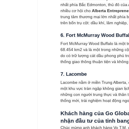
nhất phía Bắc Edmonton, thủ đô của A
nhiều cơ hội cho 
Alberta Entreprene
trung tâm thương mại lớn nhất phía 
trên bốn trụ cột: dầu khí, lâm nghiệp
6. Fort McMurray Wood Buffa
Fort McMurray Wood Buffalo là một tr
68.454 km2 và là một trong những cộ
do có trữ lượng cát dầu phong phú t
thống giao thông thuận tiện và không 
7. Lacombe
Lacombe nằm ở miền Trung Alberta, 
một khu vực tràn ngập không gian lịch
những con người trung thực và thân t
thống mới, trải nghiệm hoạt động ng
Khách hàng của Go Globa
nhận đầu tư của tỉnh bang
Chúc mừng anh khách hàng Vo T.M. đã